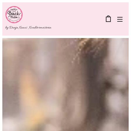
by Dunja Knaus Konditormeisterin