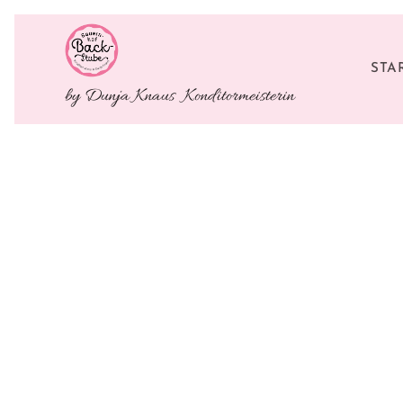
STA
by Dunja Knaus Konditormeisterin
und Fi