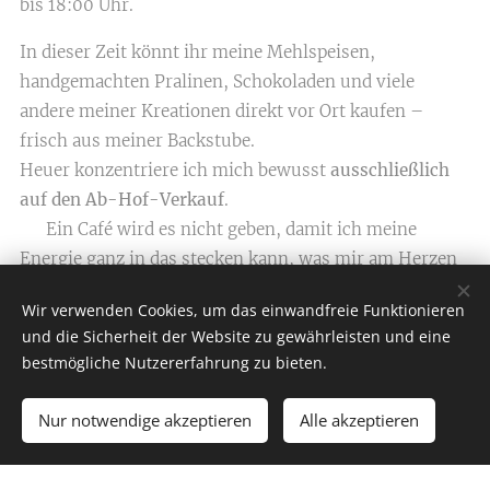
bis 18:00 Uhr.
In dieser Zeit könnt ihr meine Mehlspeisen,
handgemachten Pralinen, Schokoladen und viele
andere meiner Kreationen direkt vor Ort kaufen –
frisch aus meiner Backstube.
Heuer konzentriere ich mich bewusst
ausschließlich
auf den Ab-Hof-Verkauf
.
Ein Café wird es nicht geben, damit ich meine
Energie ganz in das stecken kann, was mir am Herzen
liegt: hochwertige, liebevoll gefertigte Produkte in
Wir verwenden Cookies, um das einwandfreie Funktionieren
echter Handarbeit - und die Ausbildung meines neuen
und die Sicherheit der Website zu gewährleisten und eine
Konditor-Lehrlings.
bestmögliche Nutzererfahrung zu bieten.
Der Ab-Hof-Verkauf bleibt wie gewohnt
ohne
Nur notwendige akzeptieren
Alle akzeptieren
Reservierung
möglich.
Außerhalb der Öffnungszeiten sind
Bestellungen nach