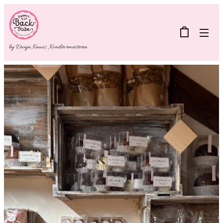
by Dunja Knaus Konditormeisterin