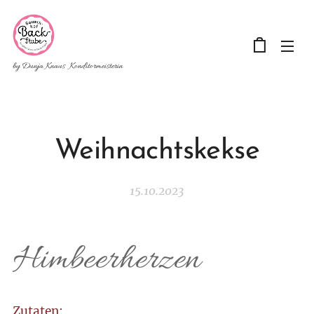
by Dunja Knaus Konditormeisterin
Weihnachtskekse
15.10.2023
Himbeerherzen
Zutaten: