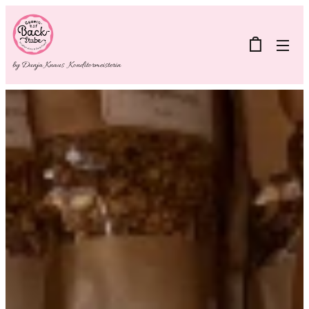
by Dunja Knaus Konditormeisterin