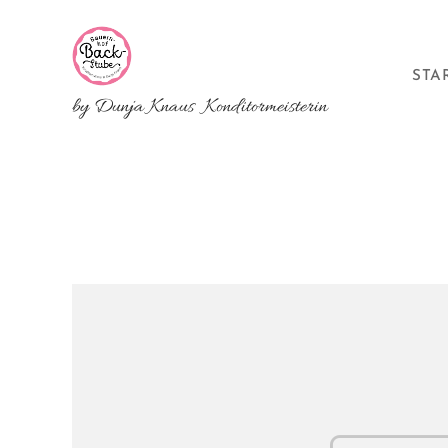
STA
by Dunja Knaus Konditormeisterin